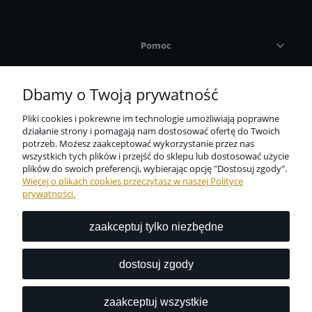
Pomoc
Płatności i dostawa
Dbamy o Twoją prywatność
Pliki cookies i pokrewne im technologie umożliwiają poprawne
Informacje
działanie strony i pomagają nam dostosować ofertę do Twoich
potrzeb. Możesz zaakceptować wykorzystanie przez nas
wszystkich tych plików i przejść do sklepu lub dostosować użycie
O nas
plików do swoich preferencji, wybierając opcję "Dostosuj zgody".
Więcej o plikach cookies przeczytasz w naszej Polityce
prywatności.
zaakceptuj tylko niezbędne
Niezbędne zabezpieczenie dla wszystkich przedmiotów
codziennego użytku dostępne w jednym miejscu?
dostosuj zgody
Z nami to możliwe.
zaakceptuj wszystkie