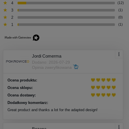
4
(12)
3
(1)
2
(0)
1
(1)
Jordi Comerma
Dodano: 2026-07-29
Opinia zweryfikowana
Ocena produktu:
Ocena sklepu:
Ocena dostawy:
Dodatkowy komentarz:
Great product and thanks a lot for the adapted design!
Bozena