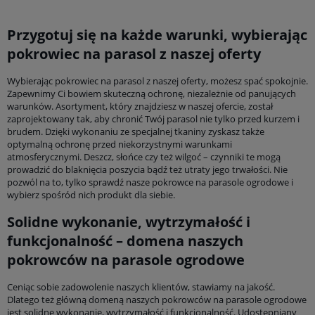
Przygotuj się na każde warunki, wybierając
pokrowiec na parasol z naszej oferty
Wybierając pokrowiec na parasol z naszej oferty, możesz spać spokojnie.
Zapewnimy Ci bowiem skuteczną ochronę, niezależnie od panujących
warunków. Asortyment, który znajdziesz w naszej ofercie, został
zaprojektowany tak, aby chronić Twój parasol nie tylko przed kurzem i
brudem. Dzięki wykonaniu ze specjalnej tkaniny zyskasz także
optymalną ochronę przed niekorzystnymi warunkami
atmosferycznymi. Deszcz, słońce czy też wilgoć – czynniki te mogą
prowadzić do blaknięcia poszycia bądź też utraty jego trwałości. Nie
pozwól na to, tylko sprawdź nasze pokrowce na parasole ogrodowe i
wybierz spośród nich produkt dla siebie.
Solidne wykonanie, wytrzymałość i
funkcjonalność – domena naszych
pokrowców na parasole ogrodowe
Ceniąc sobie zadowolenie naszych klientów, stawiamy na jakość.
Dlatego też główną domeną naszych pokrowców na parasole ogrodowe
jest solidne wykonanie, wytrzymałość i funkcjonalność. Udostępniany