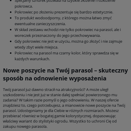
Specjalny sznurek pozwala na szybkie złożenie i rozłożenie
pokrowca.
Pokrowiec po złożeniu prezentuje się bardzo estetycznie.
To produkt wodoodporny, z którego można łatwo zmyć
ewentualne zanieczyszczenia.
W skład zestawu wchodzi nie tylko pokrowiec na parasol, ale i
woreczek przeznaczony do jego przechowywania.
Gdy pokrowiec nie jest w użyciu, można go złożyć i nie zajmuje
wtedy zbyt wiele miejsca.
Pokrowiec na parasol ma czarny kolor, który sprawdza się w
każdych warunkach.
Nowe poszycie na Twój parasol – skuteczny
sposób na odnowienie wyposażenia
Twój parasol już dawno stracił na atrakcyjności? A może uległ
uszkodzeniu i nie jest już w stanie dalej spełniać powierzonego mu
zadania? W takim razie pomyśl o jego odnowieniu. W naszej ofercie
znajdziesz to, czego potrzebujesz, a mianowicie nowe poszycie na Twój
parasol. Udostępniamy je dla Ciebie w różnych rozmiarach. Możesz
przebierać również w bogatej gamie kolorystycznej, dopasowując
właściwy wariant do stylistyki ogrodu. Wszystko to uchroni Cię od
zakupu nowego parasola.