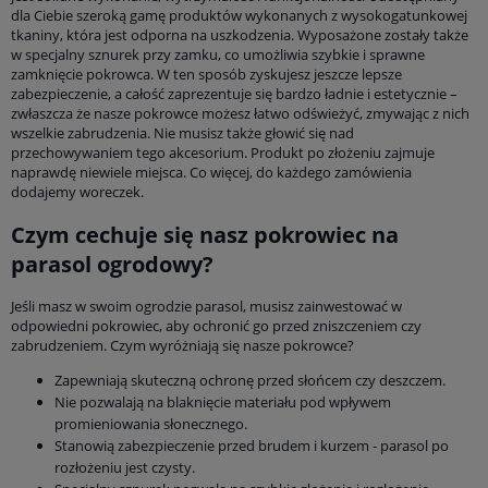
dla Ciebie szeroką gamę produktów wykonanych z wysokogatunkowej
tkaniny, która jest odporna na uszkodzenia. Wyposażone zostały także
w specjalny sznurek przy zamku, co umożliwia szybkie i sprawne
zamknięcie pokrowca. W ten sposób zyskujesz jeszcze lepsze
zabezpieczenie, a całość zaprezentuje się bardzo ładnie i estetycznie –
zwłaszcza że nasze pokrowce możesz łatwo odświeżyć, zmywając z nich
wszelkie zabrudzenia. Nie musisz także głowić się nad
przechowywaniem tego akcesorium. Produkt po złożeniu zajmuje
naprawdę niewiele miejsca. Co więcej, do każdego zamówienia
dodajemy woreczek.
Czym cechuje się nasz pokrowiec na
parasol ogrodowy?
Jeśli masz w swoim ogrodzie parasol, musisz zainwestować w
odpowiedni pokrowiec, aby ochronić go przed zniszczeniem czy
zabrudzeniem. Czym wyróżniają się nasze pokrowce?
Zapewniają skuteczną ochronę przed słońcem czy deszczem.
Nie pozwalają na blaknięcie materiału pod wpływem
promieniowania słonecznego.
Stanowią zabezpieczenie przed brudem i kurzem - parasol po
rozłożeniu jest czysty.