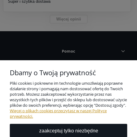
Super i szybka dostawa
Więcej opinii
Pomoc
Płatności i dostawa
Dbamy o Twoją prywatność
Pliki cookies i pokrewne im technologie umożliwiają poprawne
Informacje
działanie strony i pomagają nam dostosować ofertę do Twoich
potrzeb. Możesz zaakceptować wykorzystanie przez nas
wszystkich tych plików i przejść do sklepu lub dostosować użycie
O nas
plików do swoich preferencji, wybierając opcję "Dostosuj zgody".
Więcej o plikach cookies przeczytasz w naszej Polityce
prywatności.
zaakceptuj tylko niezbędne
Niezbędne zabezpieczenie dla wszystkich przedmiotów