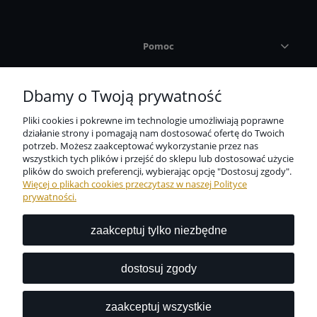
Pomoc
Płatności i dostawa
Dbamy o Twoją prywatność
Pliki cookies i pokrewne im technologie umożliwiają poprawne
Informacje
działanie strony i pomagają nam dostosować ofertę do Twoich
potrzeb. Możesz zaakceptować wykorzystanie przez nas
wszystkich tych plików i przejść do sklepu lub dostosować użycie
O nas
plików do swoich preferencji, wybierając opcję "Dostosuj zgody".
Więcej o plikach cookies przeczytasz w naszej Polityce
prywatności.
zaakceptuj tylko niezbędne
Niezbędne zabezpieczenie dla wszystkich przedmiotów
codziennego użytku dostępne w jednym miejscu?
dostosuj zgody
Z nami to możliwe.
zaakceptuj wszystkie