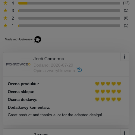
4
(12)
3
(1)
2
(0)
1
(1)
Jordi Comerma
Dodano: 2026-07-29
Opinia zweryfikowana
Ocena produktu:
Ocena sklepu:
Ocena dostawy:
Dodatkowy komentarz:
Great product and thanks a lot for the adapted design!
Bozena