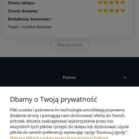
Ocena sklepu:
Ocena dostawy:
Dodatkowy komentarz:
Super i szybka dostawa
Więcej opinii
Pomoc
Płatności i dostawa
Dbamy o Twoją prywatność
Pliki cookies i pokrewne im technologie umożliwiają poprawne
Informacje
działanie strony i pomagają nam dostosować ofertę do Twoich
potrzeb. Możesz zaakceptować wykorzystanie przez nas
wszystkich tych plików i przejść do sklepu lub dostosować użycie
O nas
plików do swoich preferencji, wybierając opcję "Dostosuj zgody".
Więcej o plikach cookies przeczytasz w naszej Polityce