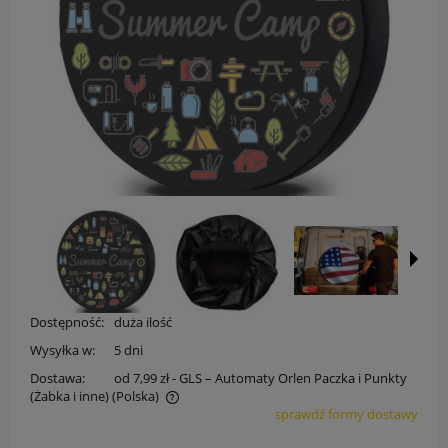
Dostępność:
duża ilość
Wysyłka w:
5 dni
Dostawa:
od 7,99 zł
- GLS – Automaty Orlen Paczka i Punkty
(Żabka i inne)
(Polska)
sprawdź formy dostawy
Cena nie zawiera ewentualnych kosztów płatności