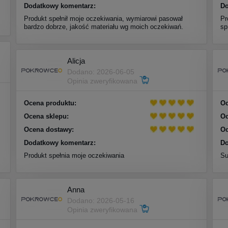
Dodatkowy komentarz:
Do
Produkt spełnił moje oczekiwania, wymiarowi pasował
Pr
bardzo dobrze, jakość materiału wg moich oczekiwań.
sp
Alicja
Dodano: 2026-06-05
Opinia zweryfikowana
Ocena produktu:
Oc
Ocena sklepu:
Oc
Ocena dostawy:
Oc
Dodatkowy komentarz:
Do
Produkt spełnia moje oczekiwania
Su
Anna
Dodano: 2026-05-16
Opinia zweryfikowana