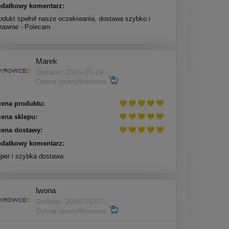
datkowy komentarz:
odukt spełnił nasze oczekiwania, dostawa szybko i
rawnie - Polecam
Marek
Dodano: 2026-05-29
Opinia zweryfikowana
ena produktu:
ena sklepu:
ena dostawy:
datkowy komentarz:
per i szybka dostawa
Iwona
Dodano: 2026-05-07
Opinia zweryfikowana