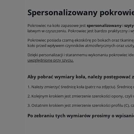
Spersonalizowany pokrowi
Pokrowiec na koło zapasowe jest
spersonalizowany
i
szyt
łatwym w czyszczeniu. Pokrowiec jest bardzo praktyczny i 
Pokrowiec posiada czarną ekoskórę po bokach oraz tkaninę
koło przed wpływem czynników atmosferycznych oraz uszt
Dzięki personalizacji i starannemu wykonaniu pokrowiec i
uwzględnione przy szyciu.
Aby pobrać wymiary koła, należy postępować z
1. Należy zmierzyć średnicę koła (patrz na zdjęciu). Średnic
2. Kolejnym krokiem jest zmierzenie szerokości opony, czyli
3. Ostatnim krokiem jest zmierzenie szerokości profilu (C), 
Po zebraniu tych wymiarów prosimy o wpisanie