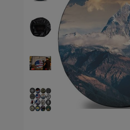
Ce
pł