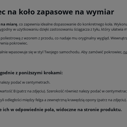
Cena nie zawier
kosztów płatnośc
ec na koło zapasowe na wymiar
y na miarę
, co zapewnia idealne dopasowanie do konkretnego koła. Wykona
wygodny w użytkowaniu dzięki zastosowaniu ściągacza z tyłu, który ułatwi
 poliestrową z wzorem z przodu, co nadaje mu oryginalny wygląd. Wewnątr
ywnia pokrowiec.
dealnie wpasowuje się w styl Twojego samochodu. Aby zamówić pokrowiec,
na
godnie z poniższymi krokami:
ę nalezy podać w centymetrach.
 wartość B (patrz na zdjęciu). Szerokość również nalezy podać w centymetrac
czyli odległości między felga a zewnętrzną krawędzią opony (patrz na zdjęciu
 ich w odpowiednie pola, widoczne na stronie produktu.