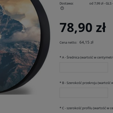
Dostawa:
od 7,99 zł
- GLS
na nie zawiera ewentualnych kosztów
78,90 zł
atności
64,15 zł
Cena netto:
*
A - Średnica (wartość w centymetr
*
B - Szerokość przekroju (wartość 
*
C - szerokość profilu (wartość w c