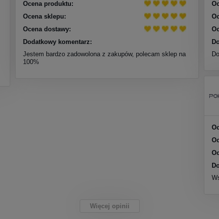
Ocena produktu:
Oc
Ocena sklepu:
Oc
Ocena dostawy:
Oc
Dodatkowy komentarz:
Do
Jestem bardzo zadowolona z zakupów, polecam sklep na
Do
100%
Oc
Oc
Oc
Do
Ws
Więcej opinii