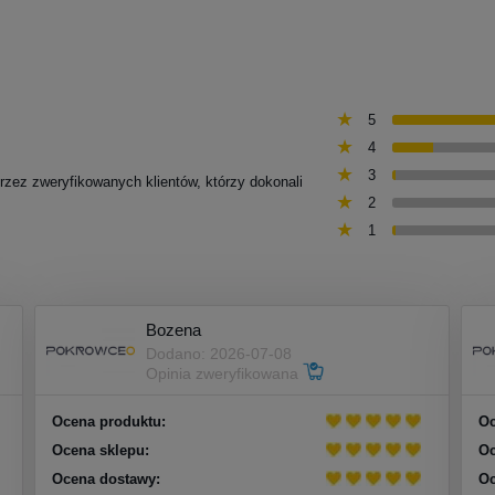
5
4
3
przez zweryfikowanych klientów, którzy dokonali
2
1
Bozena
Dodano: 2026-07-08
Opinia zweryfikowana
Ocena produktu:
Oc
Ocena sklepu:
Oc
Ocena dostawy:
Oc