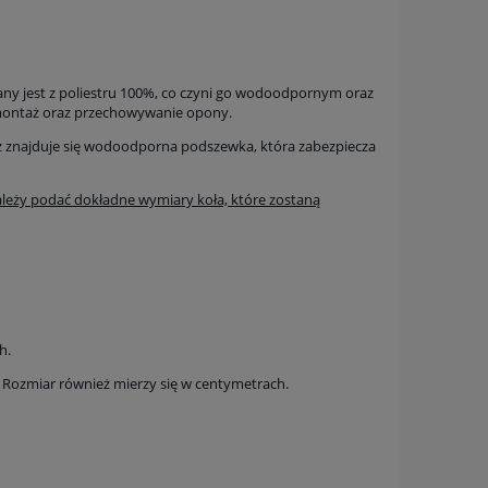
a ewentualnych
i
ny jest z poliestru 100%, co czyni go wodoodpornym oraz
a montaż oraz przechowywanie opony.
z znajduje się wodoodporna podszewka, która zabezpiecza
leży podać dokładne wymiary koła, które zostaną
h.
). Rozmiar również mierzy się w centymetrach.