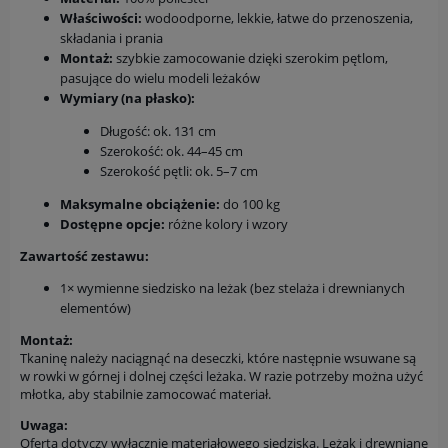
Właściwości:
wodoodporne, lekkie, łatwe do przenoszenia,
składania i prania
Montaż:
szybkie zamocowanie dzięki szerokim pętlom,
pasujące do wielu modeli leżaków
Wymiary (na płasko):
Długość: ok. 131 cm
Szerokość: ok. 44–45 cm
Szerokość pętli: ok. 5–7 cm
Maksymalne obciążenie:
do 100 kg
Dostępne opcje:
różne kolory i wzory
Zawartość zestawu:
1× wymienne siedzisko na leżak (bez stelaża i drewnianych
elementów)
Montaż:
Tkaninę należy naciągnąć na deseczki, które następnie wsuwane są
w rowki w górnej i dolnej części leżaka. W razie potrzeby można użyć
młotka, aby stabilnie zamocować materiał.
Uwaga:
Oferta dotyczy wyłącznie materiałowego siedziska. Leżak i drewniane