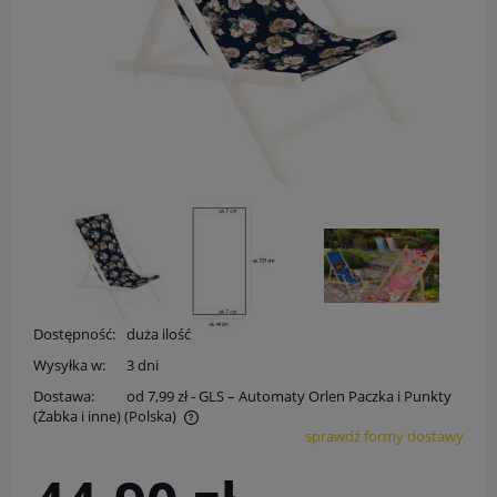
Dostępność:
duża ilość
Wysyłka w:
3 dni
Dostawa:
od 7,99 zł
- GLS – Automaty Orlen Paczka i Punkty
(Żabka i inne)
(Polska)
sprawdź formy dostawy
Cena nie zawiera ewentualnych kosztów płatności