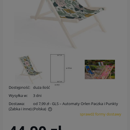
Dostępność:
duża ilość
Wysyłka w:
3 dni
Dostawa:
od 7,99 zł
- GLS – Automaty Orlen Paczka i Punkty
(Żabka i inne)
(Polska)
sprawdź formy dostawy
Cena nie zawiera ewentualnych kosztów płatności