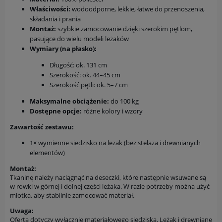
Właściwości:
wodoodporne, lekkie, łatwe do przenoszenia,
składania i prania
Montaż:
szybkie zamocowanie dzięki szerokim pętlom,
pasujące do wielu modeli leżaków
Wymiary (na płasko):
Długość: ok. 131 cm
Szerokość: ok. 44–45 cm
Szerokość pętli: ok. 5–7 cm
Maksymalne obciążenie:
do 100 kg
Dostępne opcje:
różne kolory i wzory
Zawartość zestawu:
1× wymienne siedzisko na leżak (bez stelaża i drewnianych
elementów)
Montaż:
Tkaninę należy naciągnąć na deseczki, które następnie wsuwane są
w rowki w górnej i dolnej części leżaka. W razie potrzeby można użyć
młotka, aby stabilnie zamocować materiał.
Uwaga:
Oferta dotyczy wyłącznie materiałowego siedziska. Leżak i drewniane