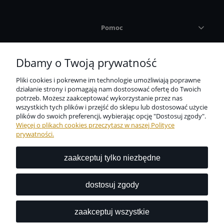
Pomoc
Płatności i dostawa
Dbamy o Twoją prywatność
Pliki cookies i pokrewne im technologie umożliwiają poprawne
Informacje
działanie strony i pomagają nam dostosować ofertę do Twoich
potrzeb. Możesz zaakceptować wykorzystanie przez nas
wszystkich tych plików i przejść do sklepu lub dostosować użycie
O nas
plików do swoich preferencji, wybierając opcję "Dostosuj zgody".
Więcej o plikach cookies przeczytasz w naszej Polityce
prywatności.
zaakceptuj tylko niezbędne
Niezbędne zabezpieczenie dla wszystkich przedmiotów
codziennego użytku dostępne w jednym miejscu?
dostosuj zgody
Z nami to możliwe.
zaakceptuj wszystkie