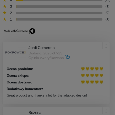
4
(12)
3
(1)
2
(0)
1
(1)
Jordi Comerma
Dodano: 2026-07-29
Opinia zweryfikowana
Ocena produktu:
Ocena sklepu:
Ocena dostawy:
Dodatkowy komentarz:
Great product and thanks a lot for the adapted design!
Bozena