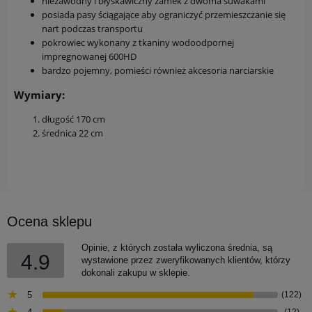
niezawodny i błyskawiczny zamek z dwoma suwakami
posiada pasy ściągające aby ograniczyć przemieszczanie się
nart podczas transportu
pokrowiec wykonany z tkaniny wodoodpornej
impregnowanej 600HD
bardzo pojemny, pomieści również akcesoria narciarskie
Wymiary:
długość 170 cm
średnica 22 cm
Ocena sklepu
Opinie, z których została wyliczona średnia, są
4.9
wystawione przez zweryfikowanych klientów, którzy
dokonali zakupu w sklepie.
5
(122)