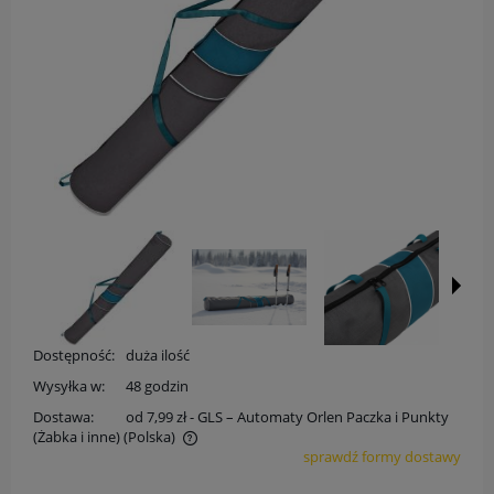
Dostępność:
duża ilość
Wysyłka w:
48 godzin
Dostawa:
od 7,99 zł
- GLS – Automaty Orlen Paczka i Punkty
(Żabka i inne)
(Polska)
sprawdź formy dostawy
Cena nie zawiera ewentualnych kosztów płatności