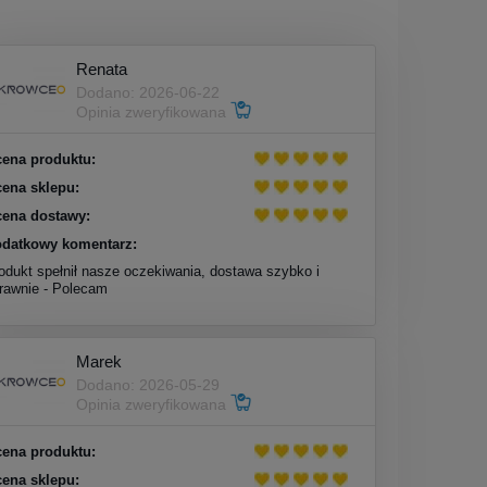
Renata
Dodano: 2026-06-22
Opinia zweryfikowana
ena produktu:
ena sklepu:
ena dostawy:
datkowy komentarz:
odukt spełnił nasze oczekiwania, dostawa szybko i
rawnie - Polecam
Marek
Dodano: 2026-05-29
Opinia zweryfikowana
ena produktu:
ena sklepu: