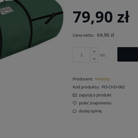
na nie zawiera ewentualnych kosztów
79,90 zł
atności
64,96 zł
Cena netto:
szt.
Producent:
Ferocity
Kod produktu:
PO-CHO-002
zapytaj o produkt
poleć znajomemu
dodaj opinię