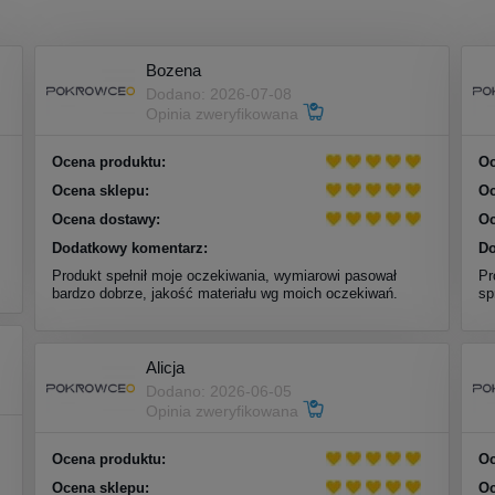
Bozena
Dodano: 2026-07-08
Opinia zweryfikowana
Ocena produktu:
Oc
Ocena sklepu:
Oc
Ocena dostawy:
Oc
Dodatkowy komentarz:
Do
Produkt spełnił moje oczekiwania, wymiarowi pasował
Pr
bardzo dobrze, jakość materiału wg moich oczekiwań.
sp
Alicja
Dodano: 2026-06-05
Opinia zweryfikowana
Ocena produktu:
Oc
Ocena sklepu:
Oc