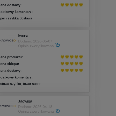
ena dostawy:
datkowy komentarz:
per i szybka dostawa
Iwona
Dodano: 2026-05-07
Opinia zweryfikowana
ena produktu:
ena sklepu:
ena dostawy:
datkowy komentarz:
stawa szybka, towar super
Jadwiga
Dodano: 2026-04-18
Opinia zweryfikowana