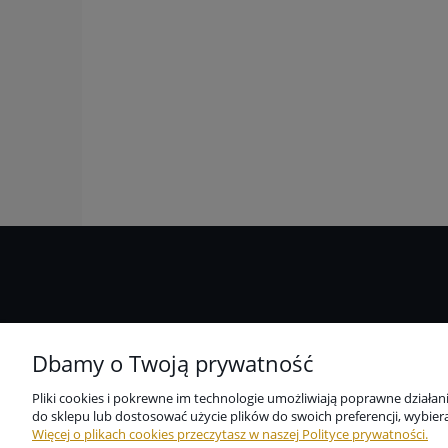
Pomoc
Niezbędne zabezpieczenie dla
Dbamy o Twoją prywatność
wszystkich przedmiotów
Zwroty i reklamacje
codziennego użytku dostępne w
Pliki cookies i pokrewne im technologie umożliwiają poprawne działa
jednym miejscu?
Odstąpienie od umowy kupna
do sklepu lub dostosować użycie plików do swoich preferencji, wybiera
Z nami to możliwe.
Więcej o plikach cookies przeczytasz w naszej Polityce prywatności.
Regulamin