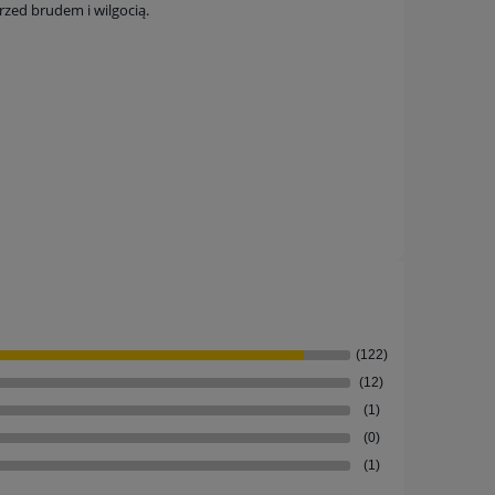
rzed brudem i wilgocią.
(122)
(12)
(1)
(0)
(1)