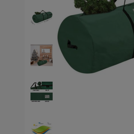
Ce
pł