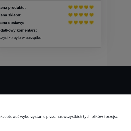
ena produktu:
ena sklepu:
ena dostawy:
datkowy komentarz:
zystko było w porządku
O nas
ci
Kontakt i dane firmy
kceptować wykorzystanie przez nas wszystkich tych plików i przejść
Blog
O firmie