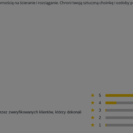
nością na ścieranie i rozciąganie. Chroni twoją sztuczną choinkę i ozdoby p
5
4
3
przez zweryfikowanych klientów, którzy dokonali
2
1