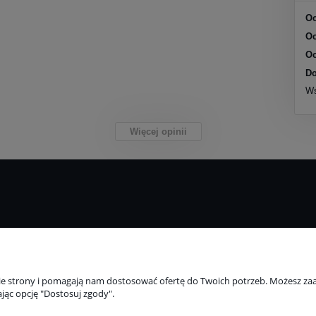
Oc
Oc
Oc
Do
Ws
Więcej opinii
Płatności i dostawa
Informacje
Formy płatności
Polityka prywatnoś
nie strony i pomagają nam dostosować ofertę do Twoich potrzeb. Możesz zaa
 (formularz)
Czas i koszty dostawy
Katalogi i broszury
jąc opcję "Dostosuj zgody".
Czas realizacji zamówienia
Szybkie zwroty