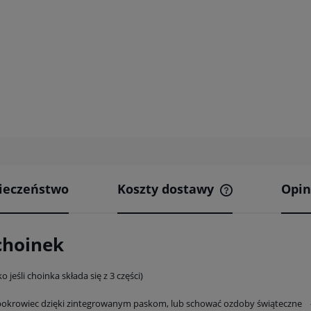
ieczeństwo
Koszty dostawy
Opin
Cena nie zawier
kosztów płatnośc
choinek
jeśli choinka składa się z 3 części)
yć pokrowiec dzięki zintegrowanym paskom, lub schować ozdoby świąteczne 