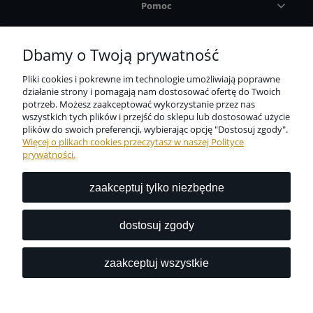
Pomoc
Płatności i dostawa
Dbamy o Twoją prywatność
Pliki cookies i pokrewne im technologie umożliwiają poprawne
Informacje
działanie strony i pomagają nam dostosować ofertę do Twoich
potrzeb. Możesz zaakceptować wykorzystanie przez nas
wszystkich tych plików i przejść do sklepu lub dostosować użycie
O nas
plików do swoich preferencji, wybierając opcję "Dostosuj zgody".
Więcej o plikach cookies przeczytasz w naszej Polityce
prywatności.
zaakceptuj tylko niezbędne
Niezbędne zabezpieczenie dla wszystkich przedmiotów
codziennego użytku dostępne w jednym miejscu?
dostosuj zgody
Z nami to możliwe.
zaakceptuj wszystkie