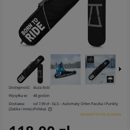
Dostępność:
duża ilość
Wysyłka w:
48 godzin
Dostawa:
od 7,99 zł
- GLS – Automaty Orlen Paczka i Punkty
(Żabka i inne)
(Polska)
sprawdź formy dostawy
Cena nie zawiera ewentualnych kosztów płatności