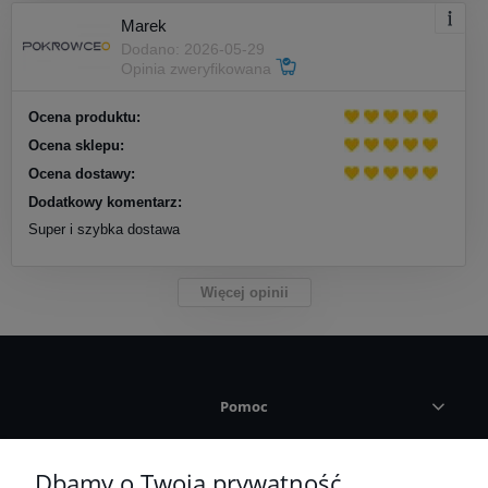
Marek
Dodano: 2026-05-29
Opinia zweryfikowana
Ocena produktu:
Ocena sklepu:
Ocena dostawy:
Dodatkowy komentarz:
Super i szybka dostawa
Więcej opinii
Pomoc
Płatności i dostawa
Dbamy o Twoją prywatność