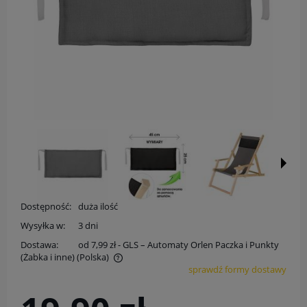
Dostępność:
duża ilość
Wysyłka w:
3 dni
Dostawa:
od 7,99 zł
- GLS – Automaty Orlen Paczka i Punkty
(Żabka i inne)
(Polska)
sprawdź formy dostawy
Cena nie zawiera ewentualnych kosztów płatności