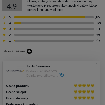
Opinie, z których została wyliczona średnia, są
4.9
wystawione przez zweryfikowanych klientów, którzy
dokonali zakupu w sklepie.
5
(122)
4
(12)
3
(1)
2
(0)
1
(1)
Jordi Comerma
Dodano: 2026-07-29
Opinia zweryfikowana
Ocena produktu:
Ocena sklepu:
Ocena dostawy:
Dodatkowy komentarz: