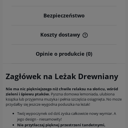
Bezpieczeństwo
Koszty dostawy
Cena nie zawiera ewentualnych kosztów płatności
Opinie o produkcie (0)
Zagłówek na Leżak Drewniany
Nie ma nic piękniejszego niż chwile relaksu na słońcu, wśród
zieleni i śpiewu ptaków.
Pyszna domowa lemoniada, ulubiona
książka lub przyjemna muzyka i pełnia szczęścia osiągnięta. No może
przydałby się jeszcze wygodna poduszka na leżak!
Twój wypoczynek od dziś zyska całkowicie nowy wymiar. A
jego design - niesamowity!
Nie przytłaczaj pięknej przestrzeni tandetnymi,