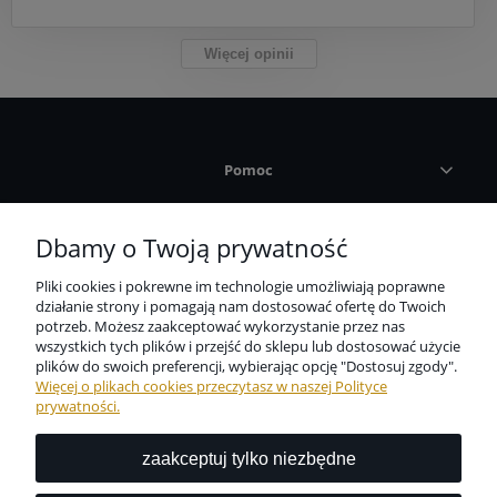
Więcej opinii
Pomoc
Płatności i dostawa
Dbamy o Twoją prywatność
Pliki cookies i pokrewne im technologie umożliwiają poprawne
Informacje
działanie strony i pomagają nam dostosować ofertę do Twoich
potrzeb. Możesz zaakceptować wykorzystanie przez nas
wszystkich tych plików i przejść do sklepu lub dostosować użycie
O nas
plików do swoich preferencji, wybierając opcję "Dostosuj zgody".
Więcej o plikach cookies przeczytasz w naszej Polityce
prywatności.
zaakceptuj tylko niezbędne
Niezbędne zabezpieczenie dla wszystkich przedmiotów