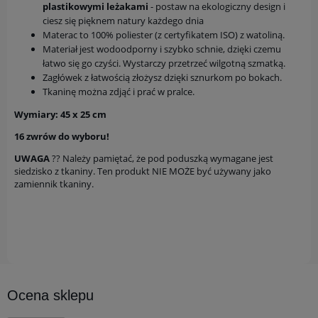
plastikowymi leżakami
- postaw na ekologiczny design i
ciesz się pięknem natury każdego dnia
Materac to 100% poliester (z certyfikatem ISO) z watoliną.
Materiał jest wodoodporny i szybko schnie, dzięki czemu
łatwo się go czyści. Wystarczy przetrzeć wilgotną szmatką.
Zagłówek z łatwością złożysz dzięki sznurkom po bokach.
Tkaninę można zdjąć i prać w pralce.
Wymiary: 45 x 25 cm
16 zwrów do wyboru!
UWAGA
?? Należy pamiętać, że pod poduszką wymagane jest
siedzisko z tkaniny. Ten produkt NIE MOŻE być używany jako
zamiennik tkaniny.
Ocena sklepu