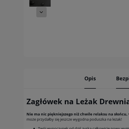
Opis
Bezp
Zagłówek na Leżak Drewni
Nie ma nic piękniejszego niż chwile relaksu na słońcu,
może przydałby się jeszcze wygodna poduszka na leżak!
Twój wypoczynek od dziś zyska całkowicie nowy wymia