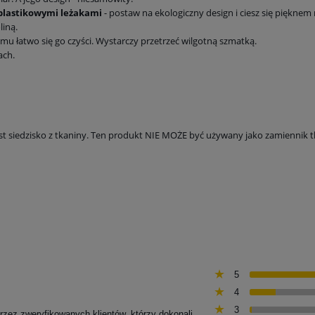
 plastikowymi leżakami
- postaw na ekologiczny design i ciesz się pięknem
liną.
emu łatwo się go czyści. Wystarczy przetrzeć wilgotną szmatką.
ach.
t siedzisko z tkaniny. Ten produkt NIE MOŻE być używany jako zamiennik t
5
4
3
przez zweryfikowanych klientów, którzy dokonali