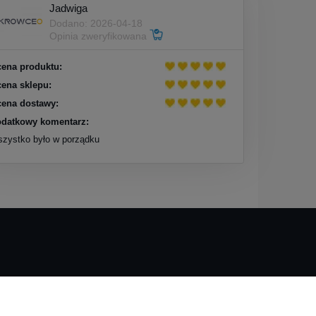
Jadwiga
Dodano: 2026-04-18
Opinia zweryfikowana
ena produktu:
ena sklepu:
ena dostawy:
datkowy komentarz:
zystko było w porządku
O nas