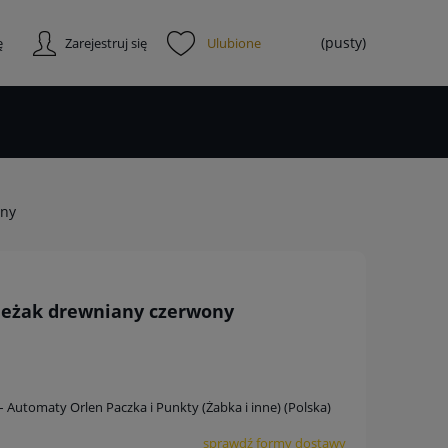
(pusty)
ę
Zarejestruj się
ony
leżak drewniany czerwony
 – Automaty Orlen Paczka i Punkty (Żabka i inne)
(Polska)
sprawdź formy dostawy