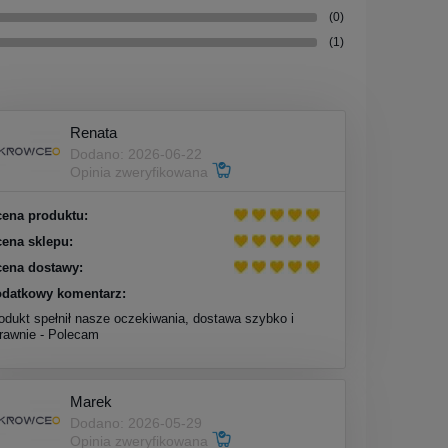
(0)
(1)
Renata
Dodano: 2026-06-22
Opinia zweryfikowana
ena produktu:
ena sklepu:
ena dostawy:
datkowy komentarz:
odukt spełnił nasze oczekiwania, dostawa szybko i
rawnie - Polecam
Marek
Dodano: 2026-05-29
Opinia zweryfikowana