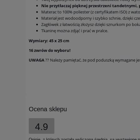
Nie przytłaczaj pięknej przestrzeni tandetnymi,
Materac to 100% poliester (z certyfikatem ISO) z wato
Materiał jest wodoodporny i szybko schnie, dzięki cz
Zagłówek z łatwością złożysz dzięki sznurkom po bok
Tkaninę można zdjąć i prać w pralce.
Wymiary: 45 x 25 cm
16 zwrów do wyboru!
UWAGA
?? Należy pamiętać, że pod poduszką wymagane jes
Ocena sklepu
4.9
Opinie, z których została wyliczona średnia, są wystawione 