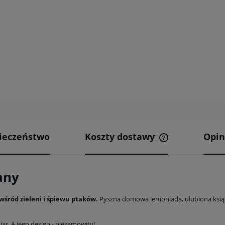
ieczeństwo
Koszty dostawy
Opin
Cena nie zawier
kosztów płatnośc
any
 wśród zieleni i śpiewu ptaków.
Pyszna domowa lemoniada, ulubiona książk
r. A jego design - niesamowity!