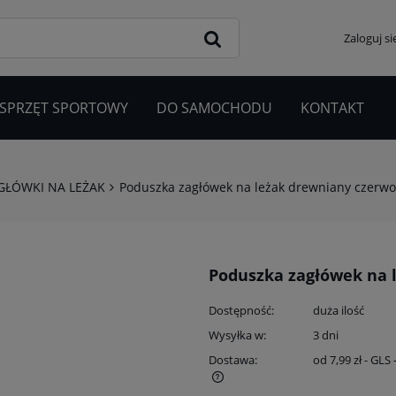
Zaloguj si
 SPRZĘT SPORTOWY
DO SAMOCHODU
KONTAKT
GŁÓWKI NA LEŻAK
Poduszka zagłówek na leżak drewniany czerw
Poduszka zagłówek na 
Dostępność:
duża ilość
Wysyłka w:
3 dni
Dostawa:
od 7,99 zł
- GLS