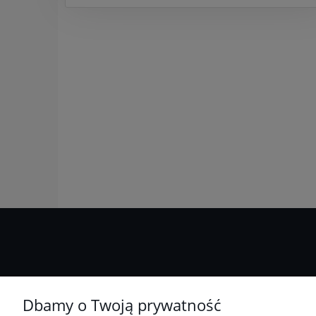
Pomoc
Niezbędne zabezpieczenie dla
Dbamy o Twoją prywatność
wszystkich przedmiotów