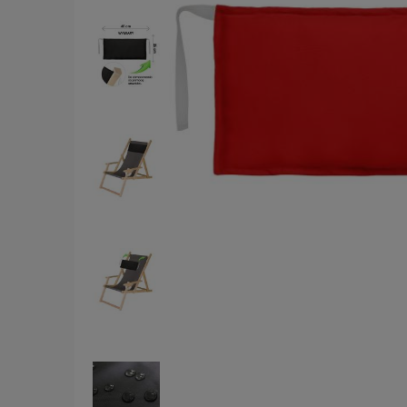
Ce
pł