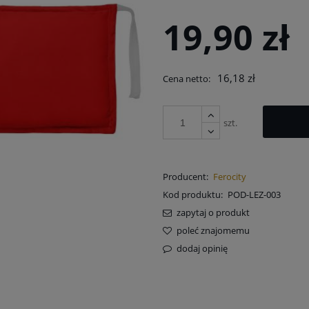
na nie zawiera ewentualnych kosztów
19,90 zł
atności
16,18 zł
Cena netto:
szt.
Producent:
Ferocity
Kod produktu:
POD-LEZ-003
zapytaj o produkt
poleć znajomemu
dodaj opinię