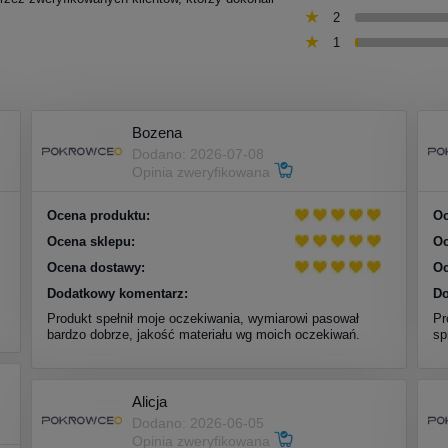
2
1
Bozena
Dodano: 2026-07-08
Opinia zweryfikowana
Ocena produktu:
Oc
Ocena sklepu:
Oc
Ocena dostawy:
Oc
Dodatkowy komentarz:
Do
Produkt spełnił moje oczekiwania, wymiarowi pasował
Pr
bardzo dobrze, jakość materiału wg moich oczekiwań.
sp
Alicja
Dodano: 2026-06-05
Opinia zweryfikowana