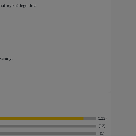
 natury każdego dnia
kaniny.
(122)
(12)
(1)