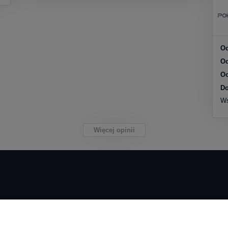
Oc
Oc
Oc
Do
Ws
Więcej opinii
Płatności i dostawa
Informacje