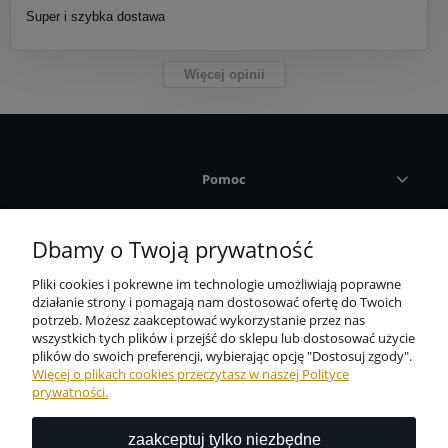
Super i szybka dostawa
Więcej opinii
Pomoc
Płatności i dostawa
Dbamy o Twoją prywatność
Pliki cookies i pokrewne im technologie umożliwiają poprawne
Informacje
działanie strony i pomagają nam dostosować ofertę do Twoich
potrzeb. Możesz zaakceptować wykorzystanie przez nas
wszystkich tych plików i przejść do sklepu lub dostosować użycie
O nas
plików do swoich preferencji, wybierając opcję "Dostosuj zgody".
Więcej o plikach cookies przeczytasz w naszej Polityce
prywatności.
zaakceptuj tylko niezbędne