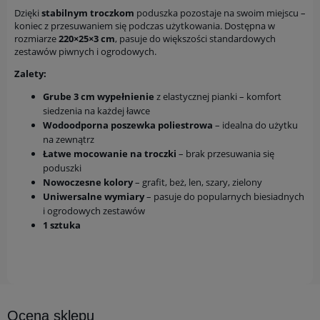
Dzięki
stabilnym troczkom
poduszka pozostaje na swoim miejscu –
koniec z przesuwaniem się podczas użytkowania. Dostępna w
rozmiarze
220×25×3 cm
, pasuje do większości standardowych
zestawów piwnych i ogrodowych.
Zalety:
Grube 3 cm wypełnienie
z elastycznej pianki – komfort
siedzenia na każdej ławce
Wodoodporna poszewka poliestrowa
– idealna do użytku
na zewnątrz
Łatwe mocowanie na troczki
– brak przesuwania się
poduszki
Nowoczesne kolory
– grafit, beż, len, szary, zielony
Uniwersalne wymiary
– pasuje do popularnych biesiadnych
i ogrodowych zestawów
1 sztuka
Ocena sklepu