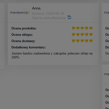
Anna
Dodano: 2026-05-16
Opinia zweryfikowana
Ocena produktu:
Oc
Ocena sklepu:
Oc
Ocena dostawy:
Oc
Dodatkowy komentarz:
Do
Jestem bardzo zadowolona z zakupów, polecam sklep na
Do
100%
Oc
Oc
Oc
Do