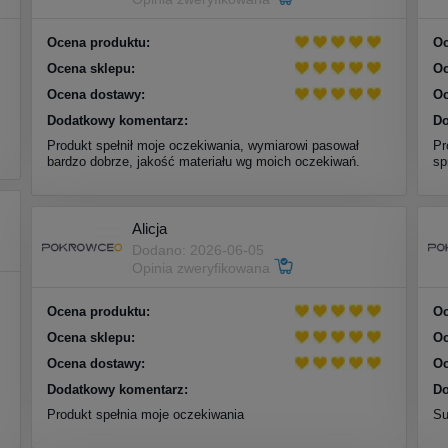
Ocena produktu:
Oc
Ocena sklepu:
Oc
Ocena dostawy:
Oc
Dodatkowy komentarz:
Do
Produkt spełnił moje oczekiwania, wymiarowi pasował
Pr
bardzo dobrze, jakość materiału wg moich oczekiwań.
sp
Alicja
Dodano: 2026-06-05
Opinia zweryfikowana
Ocena produktu:
Oc
Ocena sklepu:
Oc
Ocena dostawy:
Oc
Dodatkowy komentarz:
Do
Produkt spełnia moje oczekiwania
Su