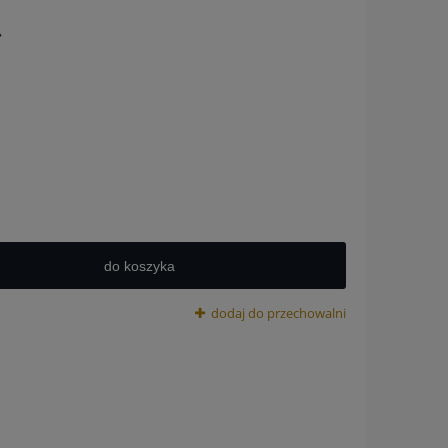
lnych kosztów
ł
do koszyka
dodaj do przechowalni