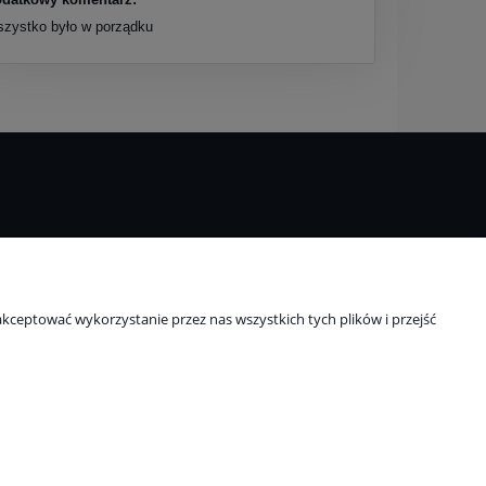
zystko było w porządku
O nas
ci
Kontakt i dane firmy
kceptować wykorzystanie przez nas wszystkich tych plików i przejść
Blog
O firmie