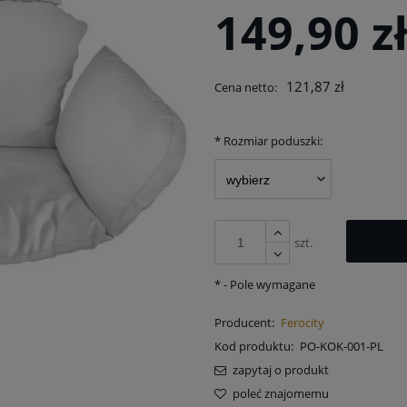
Cena nie zawiera ewentua
149,90 z
płatności
121,87 zł
Cena netto:
*
Rozmiar poduszki:
szt.
*
- Pole wymagane
Producent:
Ferocity
Kod produktu:
PO-KOK-001-PL
zapytaj o produkt
poleć znajomemu