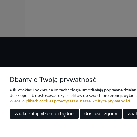
Pomoc
Niezbędne zabezpieczenie dla
Dbamy o Twoją prywatność
wszystkich przedmiotów
Zwroty i reklamacje
codziennego użytku dostępne w
Pliki cookies i pokrewne im technologie umożliwiają poprawne działa
jednym miejscu?
Odstąpienie od umowy kupna
do sklepu lub dostosować użycie plików do swoich preferencji, wybiera
Z nami to możliwe.
Więcej o plikach cookies przeczytasz w naszej Polityce prywatności.
Regulamin
zaakceptuj tylko niezbędne
dostosuj zgody
zaak