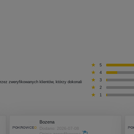
5
4
3
przez zweryfikowanych klientów, którzy dokonali
2
1
Bozena
Dodano: 2026-07-08
Opinia zweryfikowana