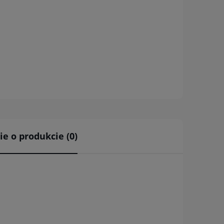
ie o produkcie (0)
a ewentualnych
i