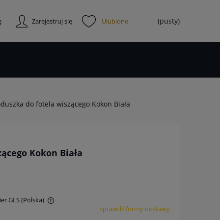
(pusty)
ę
Zarejestruj się
duszka do fotela wiszącego Kokon Biała
zącego Kokon Biała
ier GLS
(Polska)
sprawdź formy dostawy