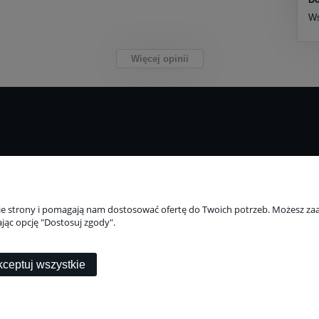
Ws
Więcej opinii
Płatności i dostawa
Informacje
Formy płatności
Polityka prywatnoś
nie strony i pomagają nam dostosować ofertę do Twoich potrzeb. Możesz zaa
 (formularz)
Czas i koszty dostawy
Katalogi i broszury
jąc opcję "Dostosuj zgody".
Czas realizacji zamówienia
Szybkie zwroty
ceptuj wszystkie