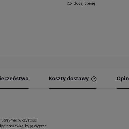
dodaj opinię
ieczeństwo
Koszty dostawy
Opin
Cena nie zawier
kosztów płatnośc
 utrzymać w czystości
djąć poszewkę, by ją wyprać