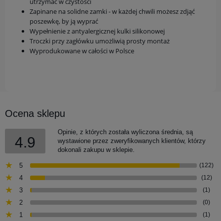
utrzymać w czystości
Zapinane na solidne zamki - w każdej chwili możesz zdjąć
poszewkę, by ją wyprać
Wypełnienie z antyalergicznej kulki silikonowej
Troczki przy zagłówku umożliwią prosty montaż
Wyprodukowane w całości w Polsce
Ocena sklepu
Opinie, z których została wyliczona średnia, są
4.9
wystawione przez zweryfikowanych klientów, którzy
dokonali zakupu w sklepie.
5
(122)
4
(12)
3
(1)
2
(0)
1
(1)