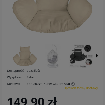
Dostępność:
duża ilość
Wysyłka w:
4 dni
Dostawa:
od 10,00 zł
- Kurier GLS
(Polska)
sprawdź formy dostawy
Cena nie zawiera ewentualnych kosztów płatności
149,90 zł