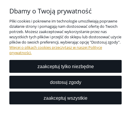
Płatności i dostawa
Dbamy o Twoją prywatność
Pliki cookies i pokrewne im technologie umożliwiają poprawne
Informacje
działanie strony i pomagają nam dostosować ofertę do Twoich
potrzeb. Możesz zaakceptować wykorzystanie przez nas
wszystkich tych plików i przejść do sklepu lub dostosować użycie
O nas
plików do swoich preferencji, wybierając opcję "Dostosuj zgody".
Więcej o plikach cookies przeczytasz w naszej Polityce
prywatności.
zaakceptuj tylko niezbędne
Niezbędne zabezpieczenie dla wszystkich przedmiotów
codziennego użytku dostępne w jednym miejscu?
dostosuj zgody
Z nami to możliwe.
zaakceptuj wszystkie
pokaż pełną wersję strony
Sklep internetowy Shoper.pl