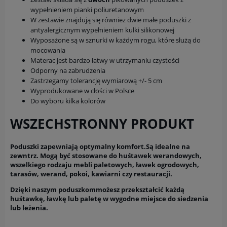
wypełnieniem pianki poliuretanowym
W zestawie znajdują się również dwie małe poduszki z
antyalergicznym wypełnieniem kulki silikonowej
Wyposażone są w sznurki w każdym rogu, które służą do
mocowania
Materac jest bardzo łatwy w utrzymaniu czystości
Odporny na zabrudzenia
Zastrzegamy tolerancję wymiarową +/- 5 cm
Wyprodukowane w cłości w Polsce
Do wyboru kilka kolorów
WSZECHSTRONNY PRODUKT
Poduszki zapewniają optymalny komfort.Są idealne na
zewntrz. Mogą być stosowane do huśtawek werandowych,
wszelkiego rodzaju mebli paletowych, ławek ogrodowych,
tarasów, werand, pokoi, kawiarni czy restauracji.
Dzięki naszym poduszkommożesz przekształcić każdą
huśtawkę, ławkę lub paletę w wygodne miejsce do siedzenia
lub leżenia.