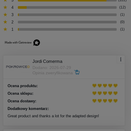
5
4
(12)
3
(1)
2
(0)
1
(1)
Jordi Comerma
Dodano: 2026-07-29
Opinia zweryfikowana
Ocena produktu:
Ocena sklepu:
Ocena dostawy:
Dodatkowy komentarz:
Great product and thanks a lot for the adapted design!