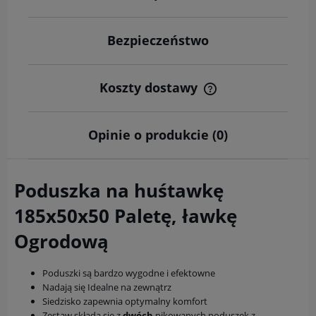
Bezpieczeństwo
Koszty dostawy
Cena nie zawiera ewentualnych kosztów płatności
Opinie o produkcie (0)
Poduszka na huśtawkę
185x50x50 Paletę, ławkę
Ogrodową
Poduszki są bardzo wygodne i efektowne
Nadają się Idealne na zewnątrz
Siedzisko zapewnia optymalny komfort
Zestaw składa się z
dwóch
pikowanych poduszek z