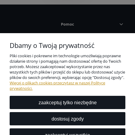
Pomoc
Płatności i dostawa
Dbamy o Twoją prywatność
Pliki cookies i pokrewne im technologie umożliwiają poprawne
Informacje
działanie strony i pomagają nam dostosować ofertę do Twoich
potrzeb. Możesz zaakceptować wykorzystanie przez nas
wszystkich tych plików i przejść do sklepu lub dostosować użycie
O nas
plików do swoich preferencji, wybierając opcję "Dostosuj zgody".
Więcej o plikach cookies przeczytasz w naszej Polityce
prywatności.
zaakceptuj tylko niezbędne
Niezbędne zabezpieczenie dla wszystkich przedmiotów
codziennego użytku dostępne w jednym miejscu?
dostosuj zgody
Z nami to możliwe.