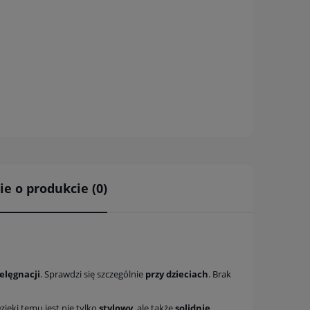
ie o produkcie (0)
a ewentualnych
i
elęgnacji
. Sprawdzi się szczególnie
przy
dzieciach
. Brak
ięki temu jest nie tylko
stylowy
, ale także
solidnie