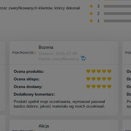
3
przez zweryfikowanych klientów, którzy dokonali
2
1
Bozena
Dodano: 2026-07-08
Opinia zweryfikowana
Ocena produktu:
Oc
Ocena sklepu:
Oc
Ocena dostawy:
Oc
Dodatkowy komentarz:
Do
Produkt spełnił moje oczekiwania, wymiarowi pasował
Pr
bardzo dobrze, jakość materiału wg moich oczekiwań.
sp
Alicja