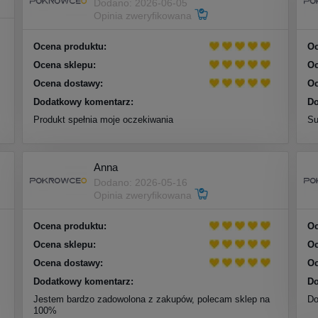
Dodano: 2026-06-05
Opinia zweryfikowana
Ocena produktu:
Oc
Ocena sklepu:
Oc
Ocena dostawy:
Oc
Dodatkowy komentarz:
Do
Produkt spełnia moje oczekiwania
Su
Anna
Dodano: 2026-05-16
Opinia zweryfikowana
Ocena produktu:
Oc
Ocena sklepu:
Oc
Ocena dostawy:
Oc
Dodatkowy komentarz:
Do
Jestem bardzo zadowolona z zakupów, polecam sklep na
Do
100%