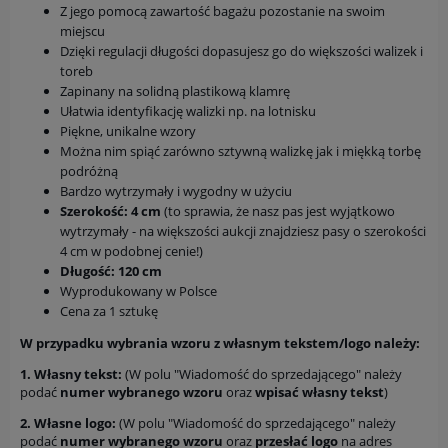
Z jego pomocą zawartość bagażu pozostanie na swoim
miejscu
Dzięki regulacji długości dopasujesz go do większości walizek i
toreb
Zapinany na solidną plastikową klamrę
Ułatwia identyfikację walizki np. na lotnisku
Piękne, unikalne wzory
Można nim spiąć zarówno sztywną walizkę jak i miękką torbę
podróżną
Bardzo wytrzymały i wygodny w użyciu
Szerokość: 4 cm
(to sprawia, że nasz pas jest wyjątkowo
wytrzymały - na większości aukcji znajdziesz pasy o szerokości
4 cm w podobnej cenie!)
Długość: 120 cm
Wyprodukowany w Polsce
Cena za 1 sztukę
W przypadku wybrania wzoru z własnym tekstem/logo należy:
1. Własny tekst:
(W polu "Wiadomość do sprzedającego" należy
podać
numer
wybranego wzoru
oraz
wpisać własny tekst
)
2. Własne logo:
(W polu "Wiadomość do sprzedającego" należy
podać
numer
wybranego wzoru
oraz
przesłać logo
na adres