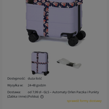
Dostępność:
duża ilość
Wysyłka w:
24-48 godzin
Dostawa:
od 7,99 zł
- GLS – Automaty Orlen Paczka i Punkty
(Żabka i inne)
(Polska)
sprawdź formy dostawy
Cena nie zawiera ewentualnych kosztów płatności