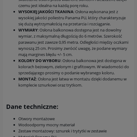
czemu jest idealna na każdą porę roku.
WYSOKIEJ JAKOŚCI TKANINA
: Osłona wykonana jest z
wysokiej jakości poliestru Panama PU, który charakteryzuje
się dużą wytrzymałością na przetarcia i rozciąganie.
WYMIARY
: Osłona balkonowa dostępna jest na dowolny
wymiar, z maksymalną długością do 6 metrów. Szerokość
parawanu jest zawsze 0,95 metra. Odległości między oczkami
wynoszą 25 cm. Prosimy zwrócić uwagę, że podane wymiary
mają margines błędu +/- 5 cm.
KOLORY DO WYBORU
: Osłona balkonowa jest dostępna w
kolorach beżowym, zielonym i grafitowym. W wiadomości do
sprzedającego prosimy o podanie wybranego koloru.
MONTAŻ
: Osłona jest łatwa w montażu dzięki dodanemu w
komplecie sznurkowi oraz trytkom.
Dane techniczne:
Otwory montażowe
Wodoodporny mocny materiał
Zestaw montażowy: sznurek i trytytki w zestawie
Materiał: Panama PU