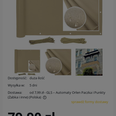
Dostępność:
duża ilość
Wysyłka w:
5 dni
Dostawa:
od 7,99 zł
- GLS – Automaty Orlen Paczka i Punkty
(Żabka i inne)
(Polska)
sprawdź formy dostawy
Cena nie zawiera ewentualnych kosztów płatności