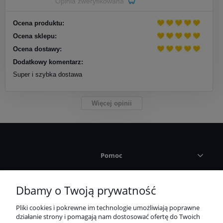
Opinia zweryfikowana
Ocena produktu:
Ocena sklepu:
Ocena dostawy:
Dodatkowy komentarz:
Super i szybka dostawa
Więcej opinii
Pomoc
Płatności i dostawa
Dbamy o Twoją prywatność
Pliki cookies i pokrewne im technologie umożliwiają poprawne
Informacje
działanie strony i pomagają nam dostosować ofertę do Twoich