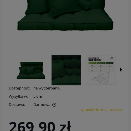
Dostępność:
na wyczerpaniu
Wysyłka w:
5 dni
Dostawa:
Darmowa
sprawdź formy dostawy
Cena nie zawiera ewentualnych kosztów płatności
269,90 zł