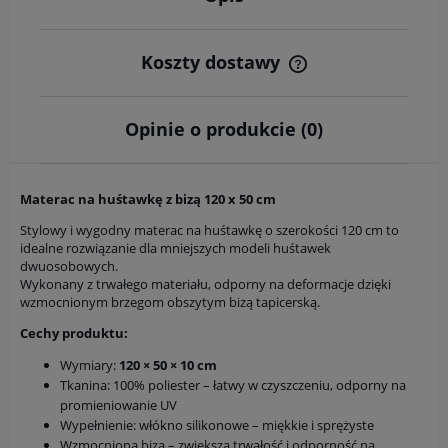
Koszty dostawy
Cena nie zawiera ewentualnych kosztów płatności
Opinie o produkcie (0)
Materac na huśtawkę z bizą 120 x 50 cm
Stylowy i wygodny materac na huśtawkę o szerokości 120 cm to
idealne rozwiązanie dla mniejszych modeli huśtawek
dwuosobowych.
Wykonany z trwałego materiału, odporny na deformacje dzięki
wzmocnionym brzegom obszytym bizą tapicerską.
Cechy produktu:
Wymiary:
120 × 50 × 10 cm
Tkanina: 100% poliester – łatwy w czyszczeniu, odporny na
promieniowanie UV
Wypełnienie: włókno silikonowe – miękkie i sprężyste
Wzmocniona biza – zwiększa trwałość i odporność na