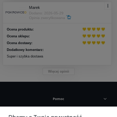
Marek
Dodano: 2026-05-29
Opinia zweryfikowana
Ocena produktu:
Ocena sklepu:
Ocena dostawy:
Dodatkowy komentarz:
Super i szybka dostawa
Więcej opinii
Pomoc
Płatności i dostawa