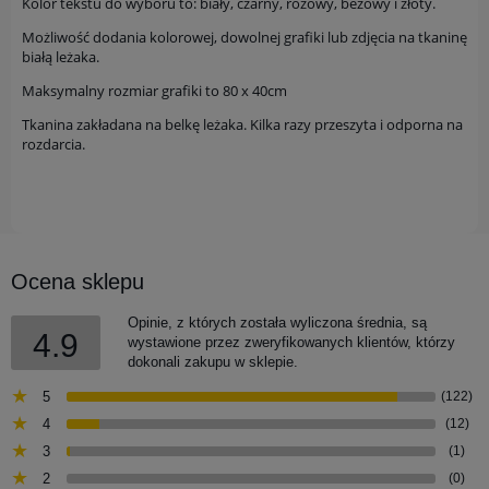
Kolor tekstu do wyboru to: biały, czarny, różowy, beżowy i złoty.
Możliwość dodania kolorowej, dowolnej grafiki lub zdjęcia na tkaninę
białą leżaka.
Maksymalny rozmiar grafiki to 80 x 40cm
Tkanina zakładana na belkę leżaka. Kilka razy przeszyta i odporna na
rozdarcia.
Ocena sklepu
Opinie, z których została wyliczona średnia, są
4.9
wystawione przez zweryfikowanych klientów, którzy
dokonali zakupu w sklepie.
5
(122)
4
(12)
3
(1)
2
(0)