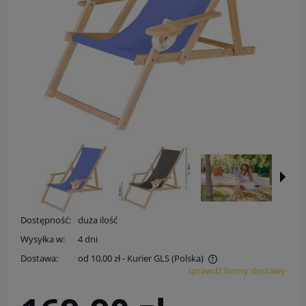
Dostępność:
duża ilość
Wysyłka w:
4 dni
Dostawa:
od 10,00 zł
- Kurier GLS
(Polska)
sprawdź formy dostawy
Cena nie zawiera ewentualnych kosztów płatności