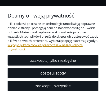
Płatności i dostawa
Dbamy o Twoją prywatność
Pliki cookies i pokrewne im technologie umożliwiają poprawne
Informacje
działanie strony i pomagają nam dostosować ofertę do Twoich
potrzeb. Możesz zaakceptować wykorzystanie przez nas
wszystkich tych plików i przejść do sklepu lub dostosować użycie
O nas
plików do swoich preferencji, wybierając opcję "Dostosuj zgody".
Więcej o plikach cookies przeczytasz w naszej Polityce
prywatności.
zaakceptuj tylko niezbędne
Niezbędne zabezpieczenie dla wszystkich przedmiotów
codziennego użytku dostępne w jednym miejscu?
dostosuj zgody
Z nami to możliwe.
zaakceptuj wszystkie
pokaż pełną wersję strony