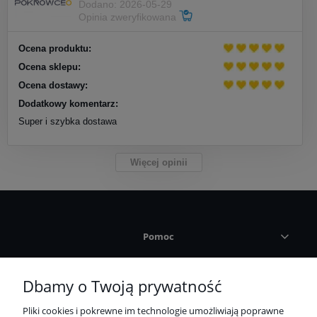
Dodano: 2026-05-29
Opinia zweryfikowana
Ocena produktu:
Ocena sklepu:
Ocena dostawy:
Dodatkowy komentarz:
Super i szybka dostawa
Więcej opinii
Pomoc
Płatności i dostawa
Dbamy o Twoją prywatność
Pliki cookies i pokrewne im technologie umożliwiają poprawne