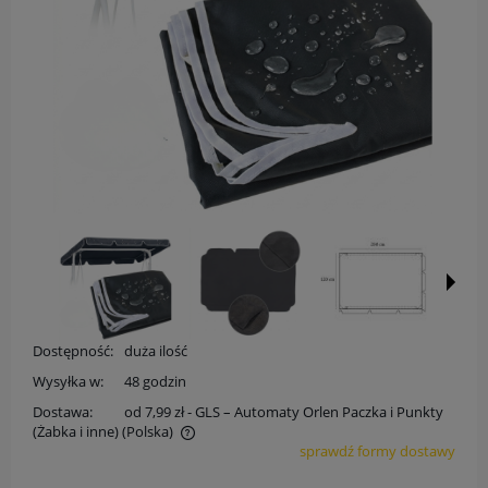
Dostępność:
duża ilość
Wysyłka w:
48 godzin
Dostawa:
od 7,99 zł
- GLS – Automaty Orlen Paczka i Punkty
(Żabka i inne)
(Polska)
sprawdź formy dostawy
Cena nie zawiera ewentualnych kosztów płatności