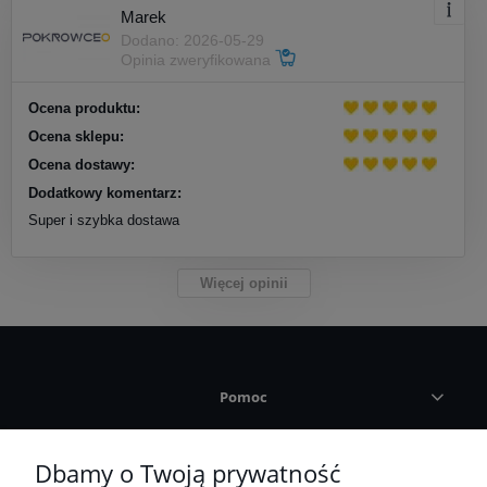
Marek
Dodano: 2026-05-29
Opinia zweryfikowana
Ocena produktu:
Ocena sklepu:
Ocena dostawy:
Dodatkowy komentarz:
Super i szybka dostawa
Więcej opinii
Pomoc
Płatności i dostawa
Dbamy o Twoją prywatność