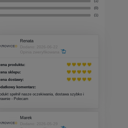
(1)
(0)
(1)
Renata
Dodano: 2026-06-22
Opinia zweryfikowana
ena produktu:
ena sklepu:
ena dostawy:
datkowy komentarz:
odukt spełnił nasze oczekiwania, dostawa szybko i
rawnie - Polecam
Marek
Dodano: 2026-05-29