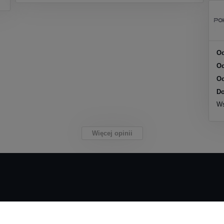
Oc
Oc
Oc
Do
Ws
Więcej opinii
Płatności i dostawa
Informacje