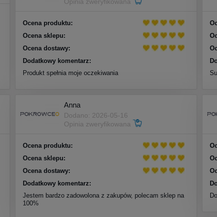
Opinia zweryfikowana
Ocena produktu:
Oc
Ocena sklepu:
Oc
Ocena dostawy:
Oc
Dodatkowy komentarz:
Do
Produkt spełnia moje oczekiwania
Su
Anna
Dodano: 2026-05-16
Opinia zweryfikowana
Ocena produktu:
Oc
Ocena sklepu:
Oc
Ocena dostawy:
Oc
Dodatkowy komentarz:
Do
Jestem bardzo zadowolona z zakupów, polecam sklep na
Do
100%