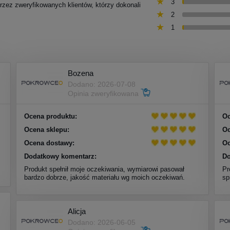
3
przez zweryfikowanych klientów, którzy dokonali
2
1
Bozena
Dodano: 2026-07-08
Opinia zweryfikowana
Ocena produktu:
Oc
Ocena sklepu:
Oc
Ocena dostawy:
Oc
Dodatkowy komentarz:
Do
Produkt spełnił moje oczekiwania, wymiarowi pasował
Pr
bardzo dobrze, jakość materiału wg moich oczekiwań.
sp
Alicja
Dodano: 2026-06-05