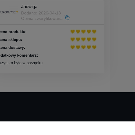
Jadwiga
Dodano: 2026-04-18
Opinia zweryfikowana
ena produktu:
ena sklepu:
ena dostawy:
datkowy komentarz:
zystko było w porządku
O nas