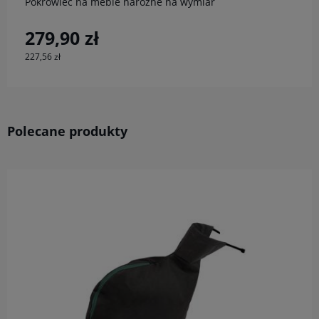
Pokrowiec na ławkę ławę ogrodową na wymiar
59,90 zł
48,70 zł
Polecane produkty