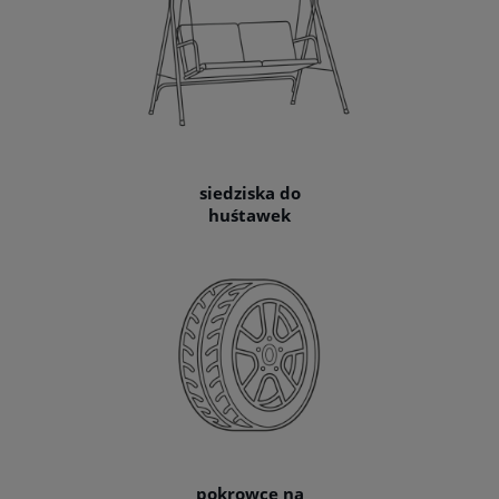
siedziska do
huśtawek
pokrowce na