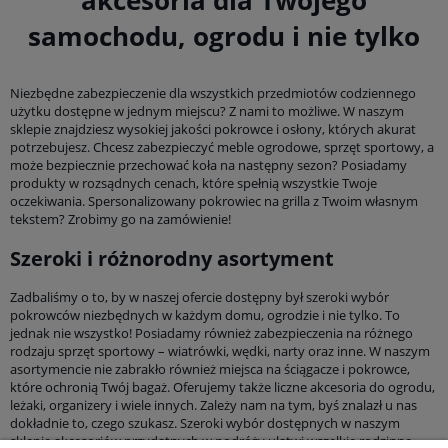
samochodu, ogrodu i nie tylko
Niezbędne zabezpieczenie dla wszystkich przedmiotów codziennego
użytku dostępne w jednym miejscu? Z nami to możliwe. W naszym
sklepie znajdziesz wysokiej jakości pokrowce i osłony, których akurat
potrzebujesz. Chcesz zabezpieczyć meble ogrodowe, sprzęt sportowy, a
może bezpiecznie przechować koła na następny sezon? Posiadamy
produkty w rozsądnych cenach, które spełnią wszystkie Twoje
oczekiwania. Spersonalizowany pokrowiec na grilla z Twoim własnym
tekstem? Zrobimy go na zamówienie!
Szeroki i różnorodny asortyment
Zadbaliśmy o to, by w naszej ofercie dostępny był szeroki wybór
pokrowców niezbędnych w każdym domu, ogrodzie i nie tylko. To
jednak nie wszystko! Posiadamy również zabezpieczenia na różnego
rodzaju sprzęt sportowy – wiatrówki, wędki, narty oraz inne. W naszym
asortymencie nie zabrakło również miejsca na ściągacze i pokrowce,
które ochronią Twój bagaż. Oferujemy także liczne akcesoria do ogrodu,
leżaki, organizery i wiele innych. Zależy nam na tym, byś znalazł u nas
dokładnie to, czego szukasz. Szeroki wybór dostępnych w naszym
sklepie akcesoriów przydatnych w podróży ułatwi wszelkie rodzinne