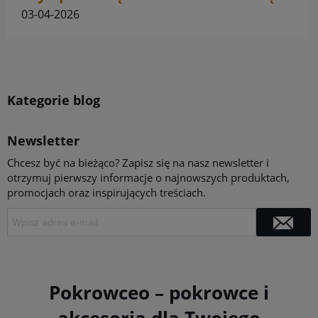
ogrodową? Porównanie kosztów.
03-04-2026
Kategorie blog
Newsletter
Chcesz być na bieżąco? Zapisz się na nasz newsletter i
otrzymuj pierwszy informacje o najnowszych produktach,
promocjach oraz inspirujących treściach.
Pokrowceo – pokrowce i
akcesoria dla Twojego