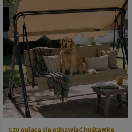
Czy opłaca się odnawiać huśtawkę