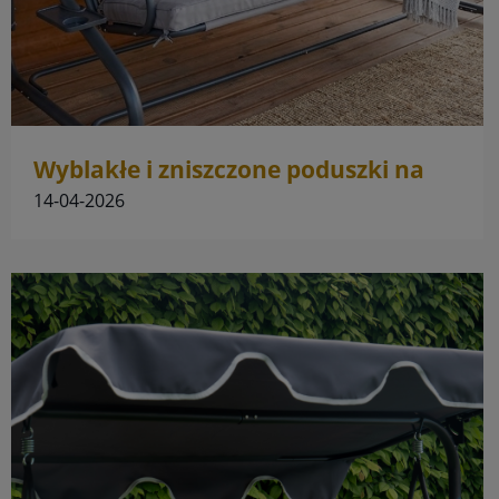
Wyblakłe i zniszczone poduszki na
huśtawkę - co zrobić?
14-04-2026