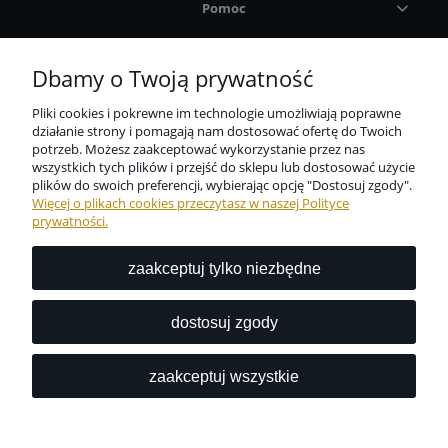
Pomoc
Płatności i dostawa
Dbamy o Twoją prywatność
Pliki cookies i pokrewne im technologie umożliwiają poprawne
Informacje
działanie strony i pomagają nam dostosować ofertę do Twoich
potrzeb. Możesz zaakceptować wykorzystanie przez nas
wszystkich tych plików i przejść do sklepu lub dostosować użycie
O nas
plików do swoich preferencji, wybierając opcję "Dostosuj zgody".
Więcej o plikach cookies przeczytasz w naszej Polityce
prywatności.
zaakceptuj tylko niezbędne
Niezbędne zabezpieczenie dla wszystkich przedmiotów
codziennego użytku dostępne w jednym miejscu?
dostosuj zgody
Z nami to możliwe.
zaakceptuj wszystkie